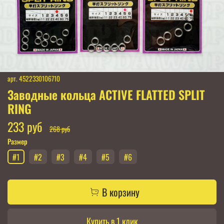
арт.
4522330106710
Заводные кольца ACTIVE FLATTED SPLIT
RING
233 руб
268 руб
Размер
#1
#2
#3
#4
#5
#6
В корзину
Купить в 1 клик