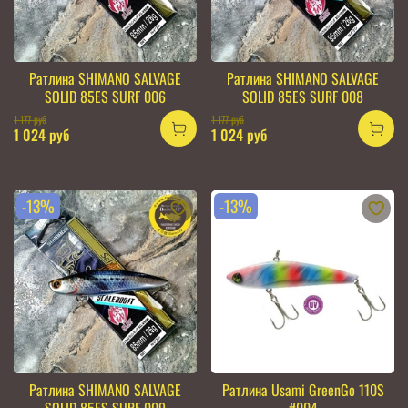
Ратлина SHIMANO SALVAGE
Ратлина SHIMANO SALVAGE
SOLID 85ES SURF 006
SOLID 85ES SURF 008
1 177 руб
1 177 руб
1 024 руб
1 024 руб
-13%
-13%
Ратлина SHIMANO SALVAGE
Ратлина Usami GreenGo 110S