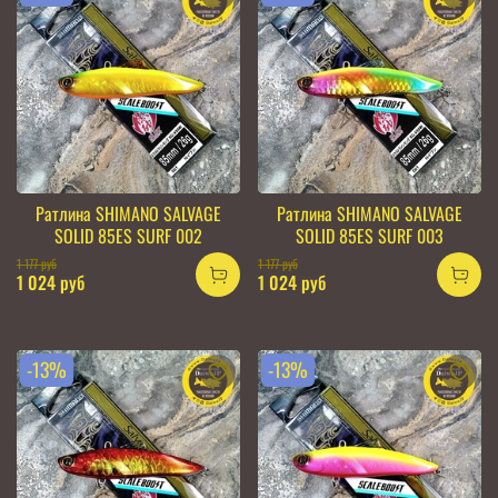
Ратлина SHIMANO SALVAGE
Ратлина SHIMANO SALVAGE
SOLID 85ES SURF 002
SOLID 85ES SURF 003
1 177 руб
1 177 руб
1 024 руб
1 024 руб
-13%
-13%