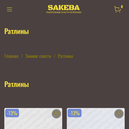
0
Ратлины
Главная
Зимние снасти
Ратлины
Ратлины
-13%
-13%