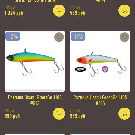
SOLID 85ES SURF 009
#004
1 177 руб
642 руб
1 024 руб
559 руб
-13%
-13%
Ратлина Usami GreenGo 110S
Ратлина Usami GreenGo 110S
#613
#616
642 руб
642 руб
559 руб
559 руб