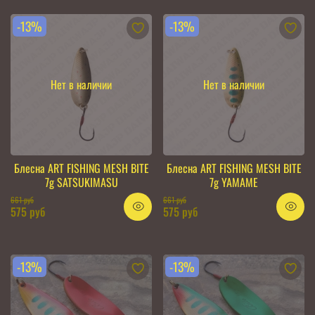
-13%
-13%
Нет в наличии
Нет в наличии
Блесна ART FISHING MESH BITE
Блесна ART FISHING MESH BITE
7g SATSUKIMASU
7g YAMAME
661 руб
661 руб
575 руб
575 руб
-13%
-13%