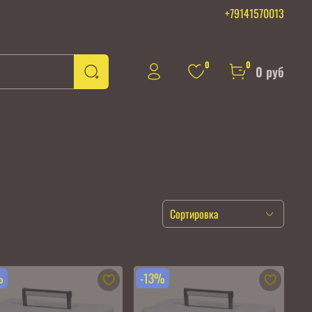
+79141570013
0
0
0 руб
%
-13%