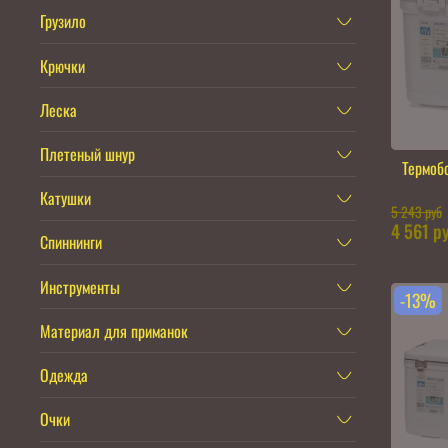
Грузило
Крючки
Леска
Плетеный шнур
Термоб
Катушки
5 243 руб
4 561 р
Спиннинги
Инструменты
-13%
Материал для приманок
Одежда
Очки