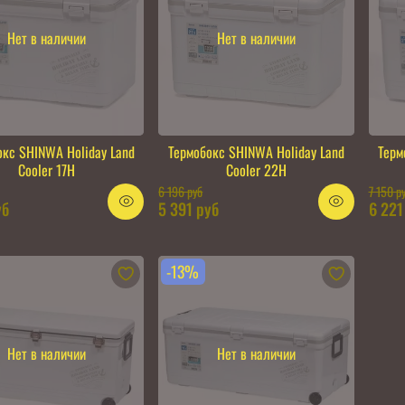
Нет в наличии
Нет в наличии
окс SHINWA Holiday Land
Термобокс SHINWA Holiday Land
Терм
Cooler 17H
Cooler 22H
6 196 руб
7 150 р
уб
5 391 руб
6 221
-13%
Нет в наличии
Нет в наличии