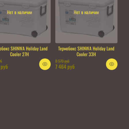
Нет в наличии
Нет в наличии
обокс SHINWA Holiday Land
Термобокс SHINWA Holiday Land
Cooler 27H
Cooler 33H
уб
8 579 руб
 руб
7 464 руб