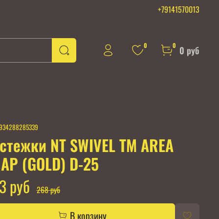
+79141570013
0
0
0 руб
934288285339
стежки NT SWIVEL TM AREA
AP (GOLD) D-25
3 руб
268 руб
В корзину