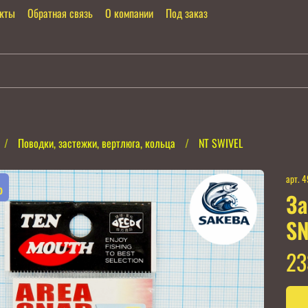
акты
Обратная связь
О компании
Под заказ
Поводки, застежки, вертлюга, кольца
NT SWIVEL
арт.
4
%
За
SN
23