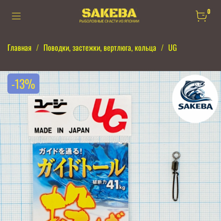
0
Главная
Поводки, застежки, вертлюга, кольца
UG
-13%