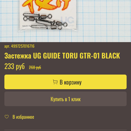
арт.
4997257016716
Застежка UG GUIDE TORU GTR-01 BLACK
233 руб
268 руб
В корзину
Купить в 1 клик
В избранное