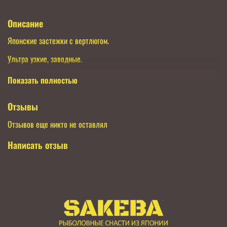
Описание
Японские застежки с вертлюгом.
Ультра узкие, заводные.
Кол-во в упаковке 4шт
Показать полностью
Нагрузка 41кг
Отзывы
Сделаны в Японии
Отзывов еще никто не оставлял
Написать отзыв