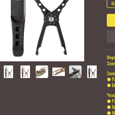
B
Фирм
Зажи
Захв
● Ра
● Ве
Чех
● Ра
● Ве
● Ма