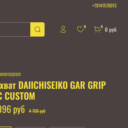
+79141570013
0
0
0 руб
995915332031
хват DAIICHISEIKO GAR GRIP
C CUSTOM
096 руб
4 708 руб