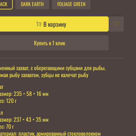
LACK
DARK EARTH
FOLIAGE GREEN
В корзину
Купить в 1 клик
енный захват, с оберегающими зубцами для рыбы.
мая рыбу захватом, зубцы не калечат рыбу
ат
змер: 235 × 58 × 16 мм
с: 120 г
ол
змер: 237 × 43 × 35 мм
с: 70 г
териал: пластик, армированный стекловолокном