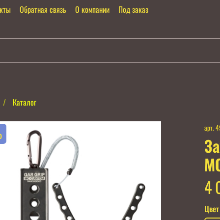
акты
Обратная связь
О компании
Под заказ
Каталог
арт.
4
%
За
M
4 
Цвет