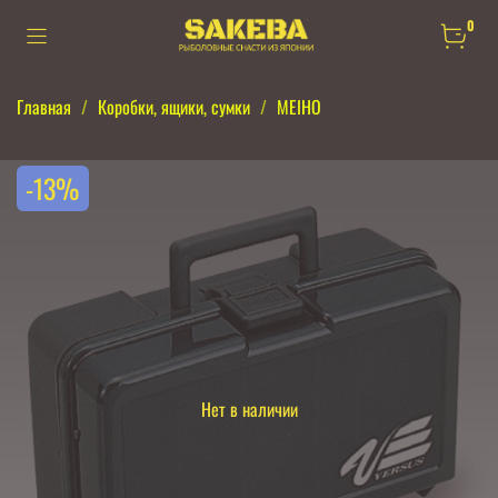
0
Главная
Коробки, ящики, сумки
MEIHO
-13%
Нет в наличии