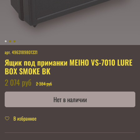
арт.
4963189801331
Ящик под приманки MEIHO VS-7010 LURE
BOX SMOKE BK
2 074 руб
2 384 руб
Нет в наличии
В избранное