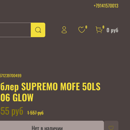
+79141570013
0
0
0 руб
571239700499
блер SUPREMO MOFE 50LS
S06 GLOW
355 руб
1 557 руб
Нет в наличии