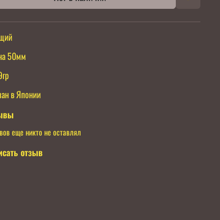
ущий
на 50мм
9гр
ан в Японии
ывы
вов еще никто не оставлял
исать отзыв