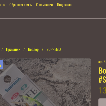
акты
Обратная связь
О компании
Под заказ
Приманки
Воблер
SUPREMO
арт.
4
%
Во
#
1 