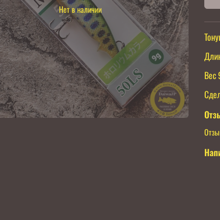
Нет в наличии
Тон
Дли
Вес 
Сдел
Отз
Отзы
Нап