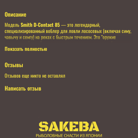
Описание
Модель
Smith D-Contact 85
— это легендарный,
специализированный воблер для ловли лососевых (включая симу,
чавычу и семгу) на реках с быстрым течением. Это "оружие
дальнего действия", созданное для агрессивных условий и
Показать полностью
пассивной рыбы.
Характеристика
Значение
Отзывы
Длина
85 мм
Вес
14.5 г
Отзывов еще никто не оставлял
Тип
Тонущий (Sinking)
Заглубление
Переменное (Full Range), около 1 м на проводке
Написать отзыв
Тип проводки
Твичинг, Stop&Go
Главная "фишка" модели —
крупные вольфрамовые
шарики
внутри корпуса. Они решают три задачи:
Дальний заброс:
Воблер летит как пуля, отлично пробивая
ветер
.
Акустика:
Шарики создают шум, который привлекает рыбу