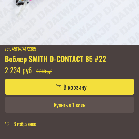
арт.
4511474172385
Воблер SMITH D-CONTACT 85 #22
2 234 руб
2 568 руб
В корзину
Купить в 1 клик
В избранное