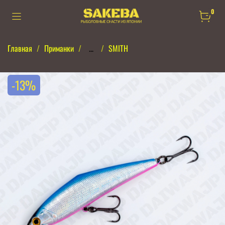
0
Главная
Приманки
...
SMITH
-13%