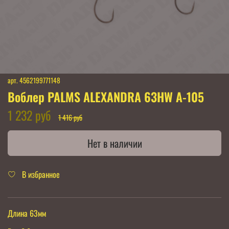
арт.
4562199771148
Воблер PALMS ALEXANDRA 63HW A-105
1 232 руб
1 416 руб
Нет в наличии
В избранное
Длина 63мм