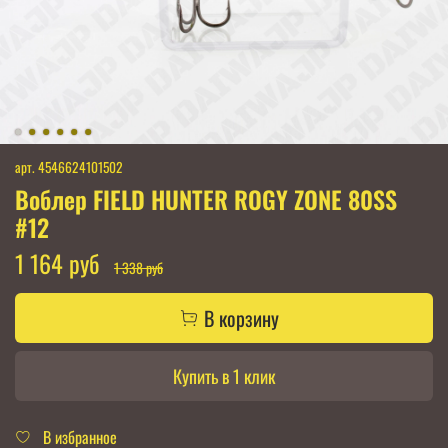
арт.
4546624101502
Воблер FIELD HUNTER ROGY ZONE 80SS
#12
1 164 руб
1 338 руб
В корзину
Купить в 1 клик
В избранное