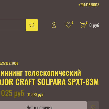
+79141570013
0
0
0 руб
573236272009
иннинг телескопический
JOR CRAFT SOLPARA SPXT-83M
 025 руб
11 523 руб
Нет в наличии