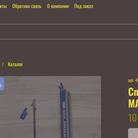
акты
Обратная связь
О компании
Под заказ
Каталог
арт.
4
%
Сп
MA
10