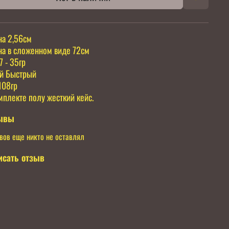
а 2,56см
а в сложенном виде 72см
7 - 35гр
й Быстрый
108гр
мплекте полу жесткий кейс.
ывы
вов еще никто не оставлял
исать отзыв