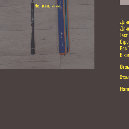
Нет в наличии
Длин
Длин
Тест 
Стро
Вес 
В ко
Отз
Отзы
Нап