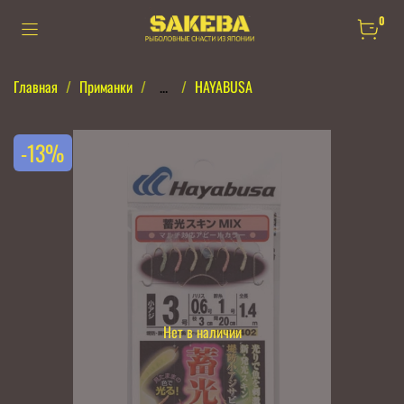
0
Главная
Приманки
...
HAYABUSA
-13%
Нет в наличии