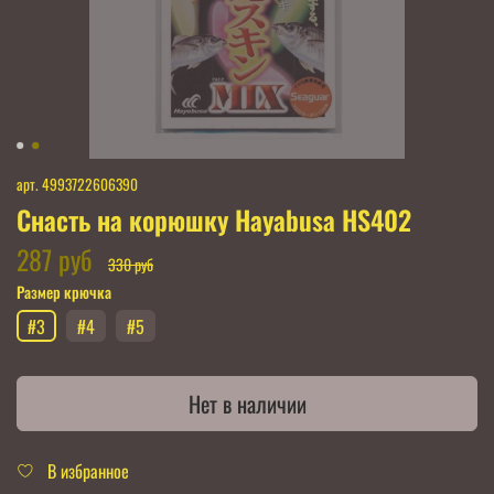
арт.
4993722606390
Снасть на корюшку Hayabusa HS402
287 руб
330 руб
Размер крючка
#3
#4
#5
Нет в наличии
В избранное