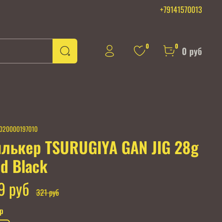
+79141570013
0
0
0 руб
020000197010
лькер TSURUGIYA GAN JIG 28g
d Black
9 руб
321 руб
гр