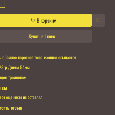
8
В корзину
Купить в 1 клик
нобойное короткое тело, изящно осыпается.
28гр Длина 54мм
щен тройником
ывы
вов еще никто не оставлял
исать отзыв