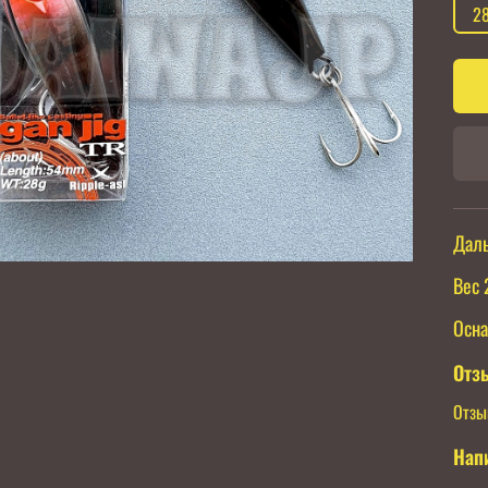
2
Даль
Вес 
Осна
Отз
Отзы
Нап