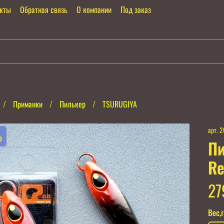
акты
Обратная связь
О компании
Под заказ
Приманки
Пилькер
TSURUGIYA
арт.
2
%
Пи
Re
27
Вес,