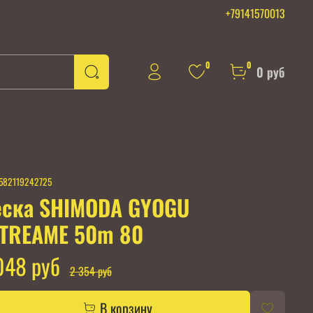
+79141570013
0
0
0 руб
582119242725
ска SHIMODA GYOGU
TREAME 50m 80
048 руб
2 354 руб
В корзину