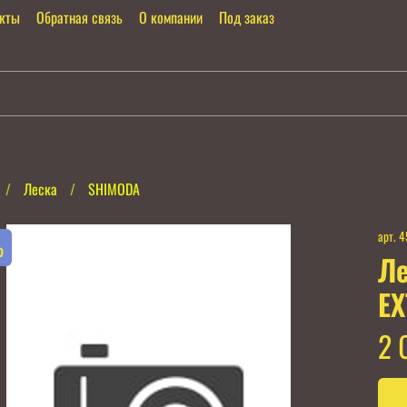
акты
Обратная связь
О компании
Под заказ
Леска
SHIMODA
арт.
4
%
Ле
EX
2 