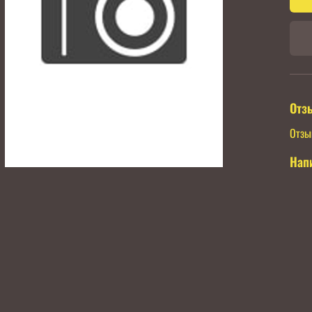
Отз
Отзы
Нап