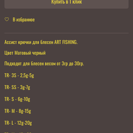
Купить в 1 клик
В избранное
Ассист крючки для блесен ART FISHING.
Цвет Матовый черный
Подходят для блесен весом от 3гр до 30гр.
TR- 3S - 2,5g-5g
TR- SS - 3g-7g
TR- S - 6g-10g
TR- M - 8g-15g
TR- L - 12g-20g