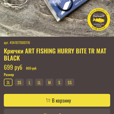
арт.
4541877000176
Крючки ART FISHING HURRY BITE TR MAT
BLACK
699 руб
803 руб
Размер
3L
3S
L
LL
M
S
SS
В корзину