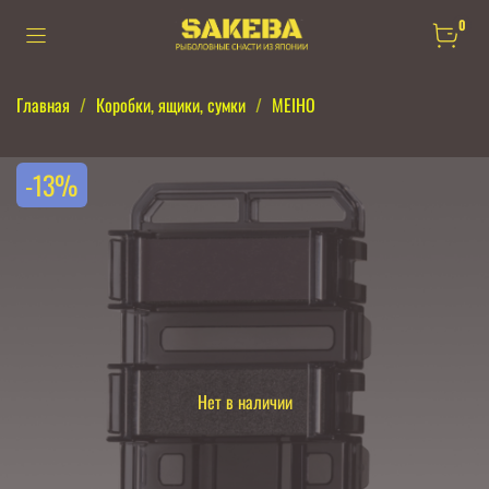
0
Главная
Коробки, ящики, сумки
MEIHO
-13%
Нет в наличии