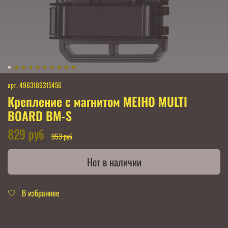
арт.
4963189315456
Крепление с магнитом MEIHO MULTI
BOARD BM-S
829 руб
953 руб
Нет в наличии
В избранное