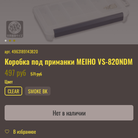
арт.
4963189143820
Коробка под приманки MEIHO VS-820NDM
497 руб
571 руб
Цвет
CLEAR
SMOKE BK
Нет в наличии
В избранное