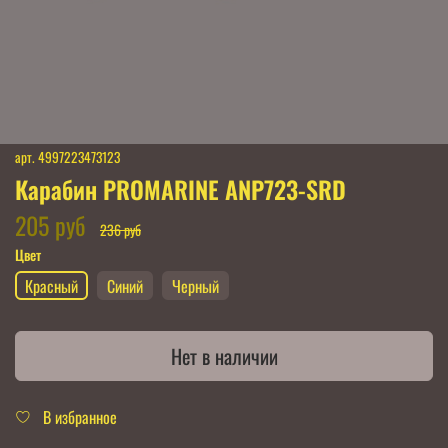
арт.
4997223473123
Карабин PROMARINE ANP723-SRD
205 руб
236 руб
Цвет
Красный
Синий
Черный
Нет в наличии
В избранное