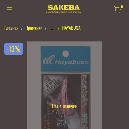
0
Главная
Приманки
...
HAYABUSA
-13%
Нет в наличии