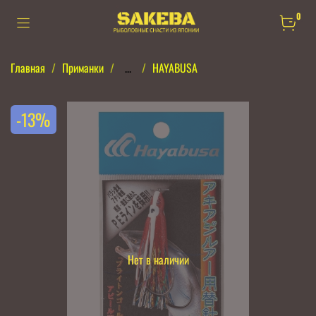
0
Главная
Приманки
...
HAYABUSA
-13%
Нет в наличии