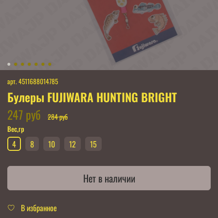
арт.
4511688014785
Булеры FUJIWARA HUNTING BRIGHT
247 руб
284 руб
Вес,гр
4
8
10
12
15
Нет в наличии
В избранное