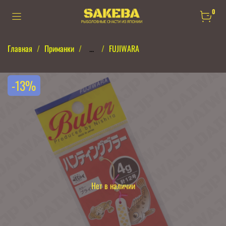
0
Главная
Приманки
...
FUJIWARA
-13%
Нет в наличии