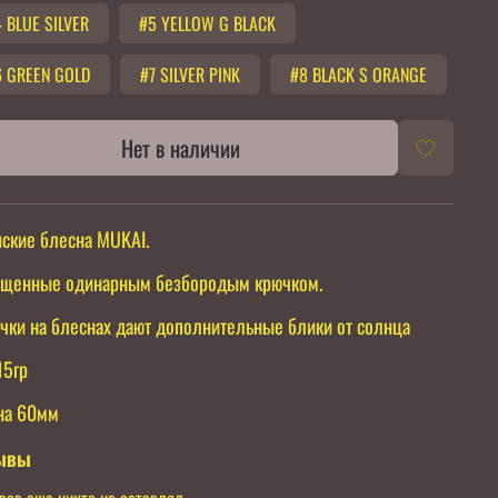
 BLUE SILVER
#5 YELLOW G BLACK
6 GREEN GOLD
#7 SILVER PINK
#8 BLACK S ORANGE
Нет в наличии
ские блесна MUKAI.
щенные одинарным безбородым крючком.
чки на блеснах дают дополнительные блики от солнца
15гр
на 60мм
ывы
вов еще никто не оставлял