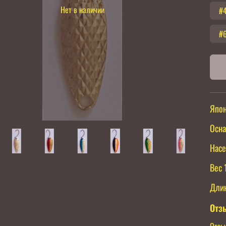
Нет в наличии
#4
#
Япон
Осна
Насе
Вес 
Дли
Отз
Отзы