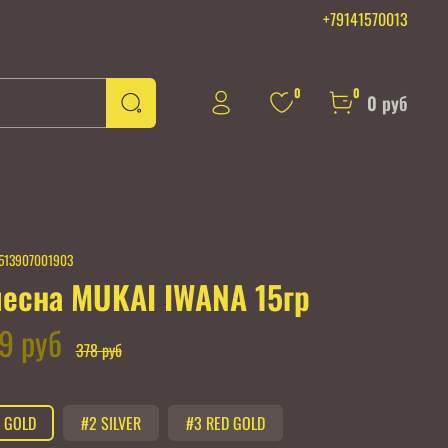
+79141570013
0
0
0 руб
513907001903
есна MUKAI IWANA 15гр
9 руб
378 руб
 GOLD
#2 SILVER
#3 RED GOLD