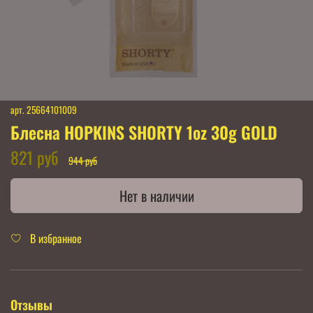
арт.
25664101009
Блесна HOPKINS SHORTY 1oz 30g GOLD
821 руб
944 руб
Нет в наличии
В избранное
Отзывы