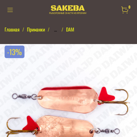
0
Главная
Приманки
...
DAM
-13%