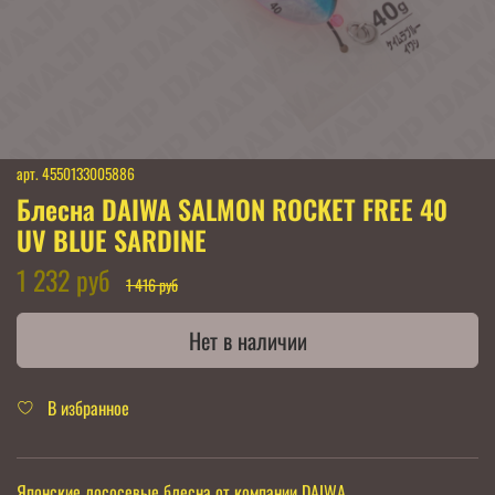
арт.
4550133005886
Блесна DAIWA SALMON ROCKET FREE 40
UV BLUE SARDINE
1 232 руб
1 416 руб
Нет в наличии
В избранное
Японские лососевые блесна от компании DAIWA