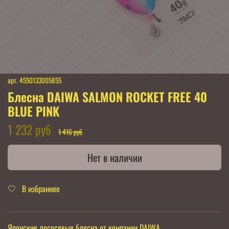
арт.
4550133005855
Блесна DAIWA SALMON ROCKET FREE 40
BLUE PINK
1 232 руб
1 416 руб
Нет в наличии
В избранное
Японские лососевые блесна от компании DAIWA