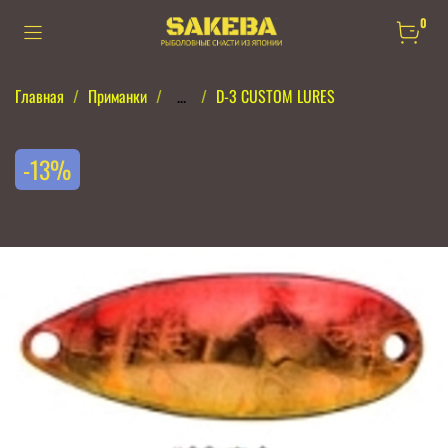
0
Главная
Приманки
...
D-3 CUSTOM LURES
-13%