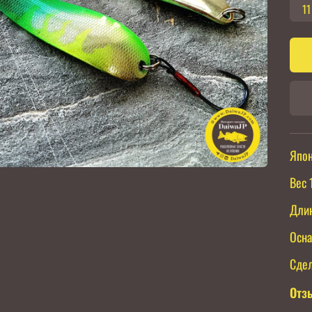
11
Япон
Вес 1
Длин
Осна
Сдел
Отз