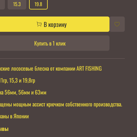
15.3
19.8
В корзину
Купить в 1 клик
ские лососевые блесна от компании ART FISHING
1гр, 15,3 и 19,8гр
а 56мм, 56мм и 63мм
щены мощным ассист крючком собственного производства.
аны в Японии
ывы