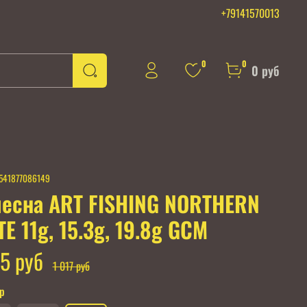
+79141570013
0
0
0 руб
541877086149
есна ART FISHING NORTHERN
TE 11g, 15.3g, 19.8g GCM
5 руб
1 017 руб
гр