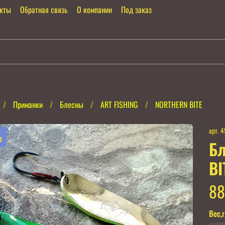
акты
Обратная связь
О компании
Под заказ
Приманки
Блесны
ART FISHING
NORTHERN BITE
арт.
4
%
Бл
BI
88
Вес,