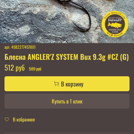
арт.
4582277457801
Блесна ANGLER'Z SYSTEM Bux 9.3g #CZ (G)
512 руб
589 руб
В корзину
Купить в 1 клик
В избранное